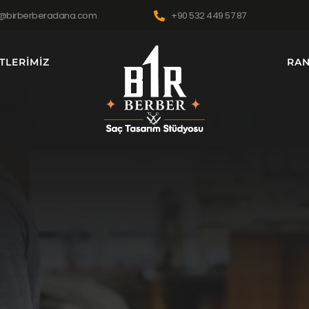
@birberberadana.com
+90 532 449 57 87
TLERIMIZ
RAN