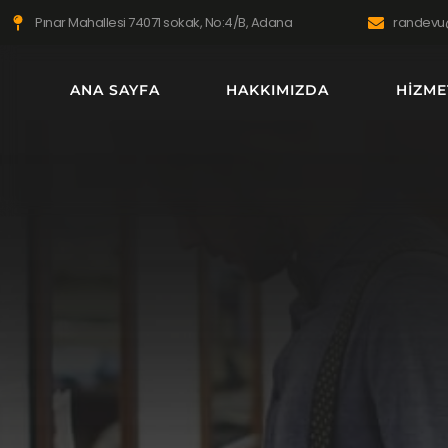
Pınar Mahallesi 74071 sokak, No:4/B, Adana
randevu
ANA SAYFA
HAKKIMIZDA
HIZME